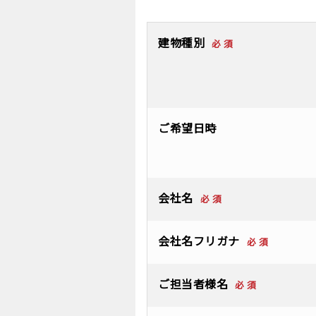
建物種別
必 須
ご希望日時
会社名
必 須
会社名フリガナ
必 須
ご担当者様名
必 須