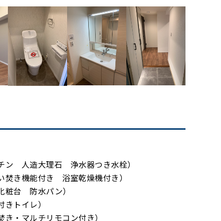
チン 人造大理石 浄水器つき水栓）
い焚き機能付き 浴室乾燥機付き）
化粧台 防水パン）
付きトイレ）
焚き・マルチリモコン付き）