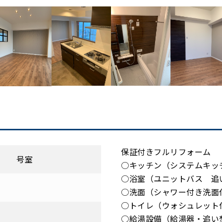
保証付きフルリフォーム
ツ 号室
○キッチン（システムキッ
○浴室（ユニットバス 追
1
○洗面（シャワー付き洗面
○トイレ（ウォシュレット
○給湯設備（給湯器・追い