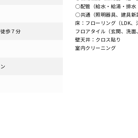
○配管（給水・給湯・排水
○共通（照明器具、建具新
床：フローリング（LDK、
り徒歩７分
フロアタイル（玄関、洗面
壁天井：クロス貼り
室内クリーニング
ョン