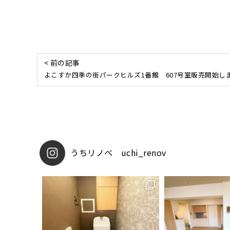
< 前の記事
よこすか四季の街パークヒルズ1番館 607号室販売開始し
uchi_renov