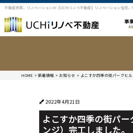
不動産売買、リノベーションの【UCHIリノベ不動産】リノベーション住宅
事
A
HOME
>
新着情報
>
お知らせ
>
よこすか四季の街パークヒル
2022年4月21日
よこすか四季の街パー
ンジ）完工しました。