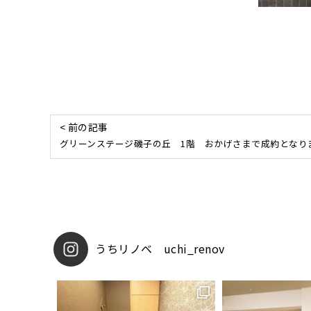
< 前の記事
グリーンステージ磯子の丘 1階 おかげさまで成約となり
uchi_renov