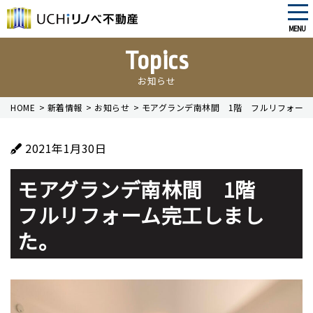
tog
nav
MENU
Skip
Topics
to
main
お知らせ
content
HOME
>
新着情報
>
お知らせ
>
モアグランデ南林間 1階 フルリフォー
2021年1月30日
モアグランデ南林間 1階
フルリフォーム完工しまし
た。